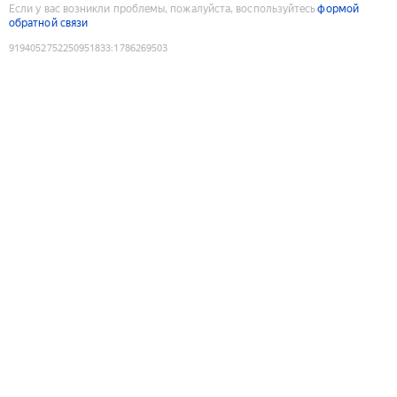
Если у вас возникли проблемы, пожалуйста, воспользуйтесь
формой
обратной связи
9194052752250951833
:
1786269503