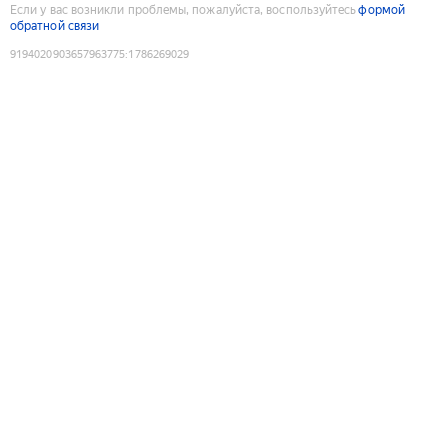
Если у вас возникли проблемы, пожалуйста, воспользуйтесь
формой
обратной связи
9194020903657963775
:
1786269029