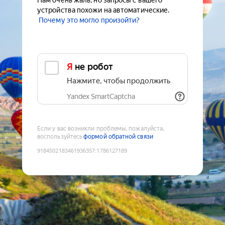
Нам очень жаль, но запросы с вашего
устройства похожи на автоматические.
Почему это могло произойти?
Я не робот
Нажмите, чтобы продолжить
Yandex SmartCaptcha
Если у вас возникли проблемы, пожалуйста,
воспользуйтесь
формой обратной связи
9184502183461936357
:
1786127189