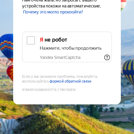
Нам очень жаль, но запросы с вашего
устройства похожи на автоматические.
Почему это могло произойти?
Я не робот
Нажмите, чтобы продолжить
Yandex SmartCaptcha
Если у вас возникли проблемы, пожалуйста,
воспользуйтесь
формой обратной связи
9186491624864033716
:
1786156834