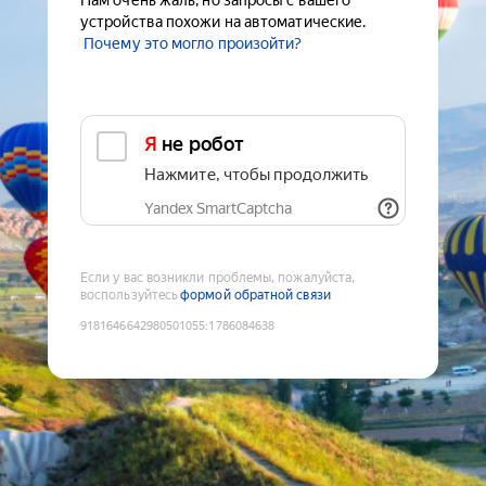
Нам очень жаль, но запросы с вашего
устройства похожи на автоматические.
Почему это могло произойти?
Я не робот
Нажмите, чтобы продолжить
Yandex SmartCaptcha
Если у вас возникли проблемы, пожалуйста,
воспользуйтесь
формой обратной связи
9181646642980501055
:
1786084638