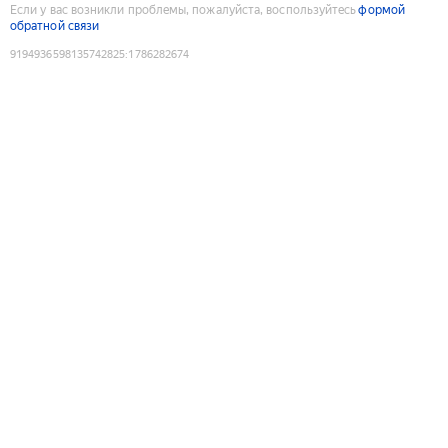
Если у вас возникли проблемы, пожалуйста, воспользуйтесь
формой
обратной связи
9194936598135742825
:
1786282674