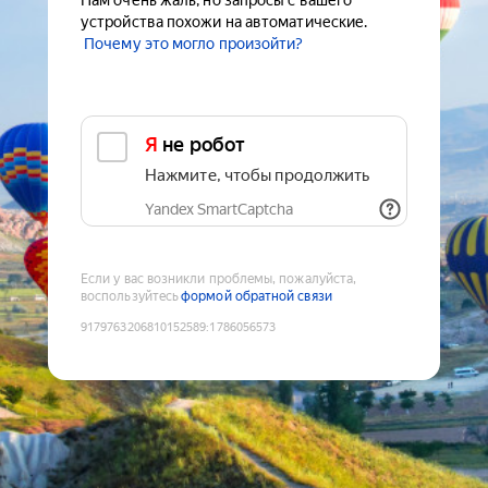
Нам очень жаль, но запросы с вашего
устройства похожи на автоматические.
Почему это могло произойти?
Я не робот
Нажмите, чтобы продолжить
Yandex SmartCaptcha
Если у вас возникли проблемы, пожалуйста,
воспользуйтесь
формой обратной связи
9179763206810152589
:
1786056573