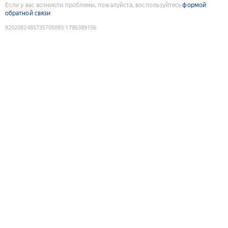
Если у вас возникли проблемы, пожалуйста, воспользуйтесь
формой
обратной связи
9202082485735705093
:
1786389156