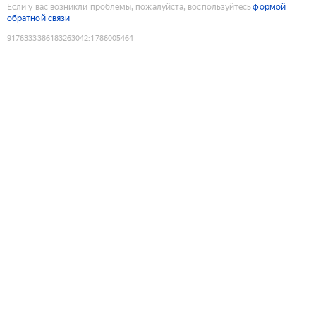
Если у вас возникли проблемы, пожалуйста, воспользуйтесь
формой
обратной связи
9176333386183263042
:
1786005464