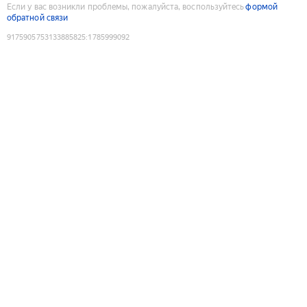
Если у вас возникли проблемы, пожалуйста, воспользуйтесь
формой
обратной связи
9175905753133885825
:
1785999092