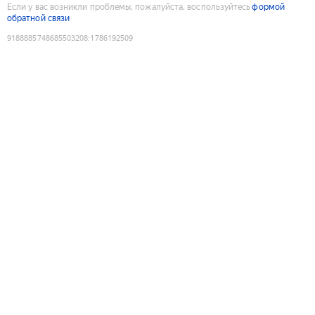
Если у вас возникли проблемы, пожалуйста, воспользуйтесь
формой
обратной связи
9188885748685503208
:
1786192509