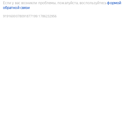
Если у вас возникли проблемы, пожалуйста, воспользуйтесь
формой
обратной связи
9191600078091877199
:
1786232956