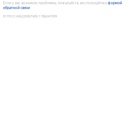
Если у вас возникли проблемы, пожалуйста, воспользуйтесь
формой
обратной связи
9179121436220907495
:
1786047009