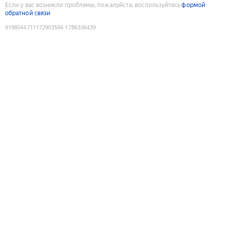
Если у вас возникли проблемы, пожалуйста, воспользуйтесь
формой
обратной связи
9198544711172903566
:
1786336439