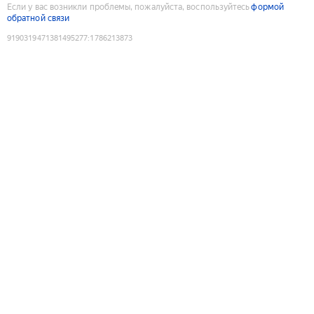
Если у вас возникли проблемы, пожалуйста, воспользуйтесь
формой
обратной связи
9190319471381495277
:
1786213873