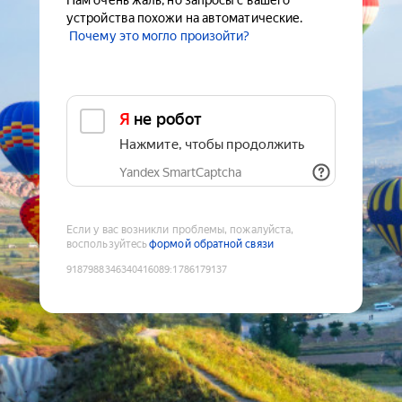
Нам очень жаль, но запросы с вашего
устройства похожи на автоматические.
Почему это могло произойти?
Я не робот
Нажмите, чтобы продолжить
Yandex SmartCaptcha
Если у вас возникли проблемы, пожалуйста,
воспользуйтесь
формой обратной связи
9187988346340416089
:
1786179137