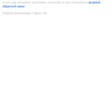
Если у вас возникли проблемы, пожалуйста, воспользуйтесь
формой
обратной связи
9189509186946269484
:
1786201799