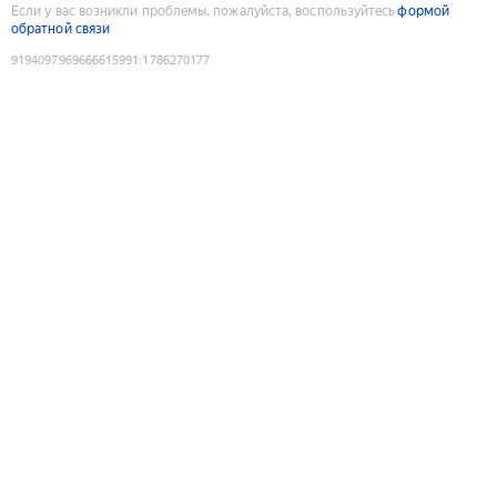
Если у вас возникли проблемы, пожалуйста, воспользуйтесь
формой
обратной связи
9194097969666615991
:
1786270177