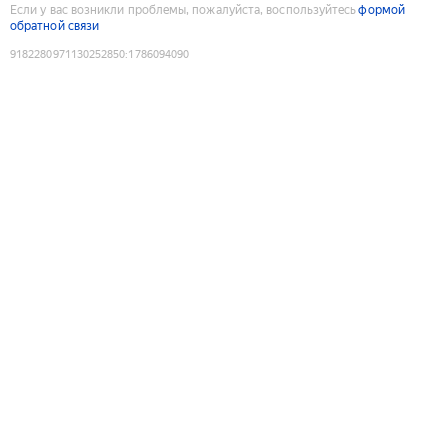
Если у вас возникли проблемы, пожалуйста, воспользуйтесь
формой
обратной связи
9182280971130252850
:
1786094090