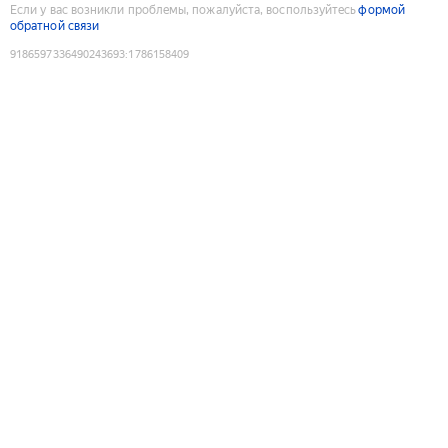
Если у вас возникли проблемы, пожалуйста, воспользуйтесь
формой
обратной связи
9186597336490243693
:
1786158409