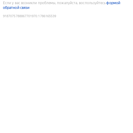
Если у вас возникли проблемы, пожалуйста, воспользуйтесь
формой
обратной связи
9187075788867701970
:
1786165539