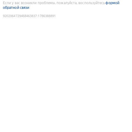
Если у вас возникли проблемы, пожалуйста, воспользуйтесь
формой
обратной связи
9202064729468463837
:
1786388891