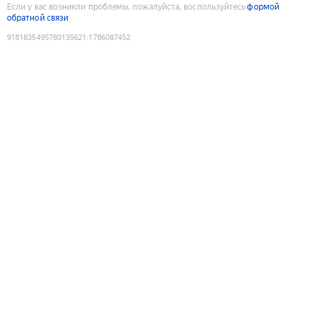
Если у вас возникли проблемы, пожалуйста, воспользуйтесь
формой
обратной связи
9181835495780135621
:
1786087452