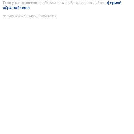
Если у вас возникли проблемы, пожалуйста, воспользуйтесь
формой
обратной связи
9192093778675824968
:
1786240312