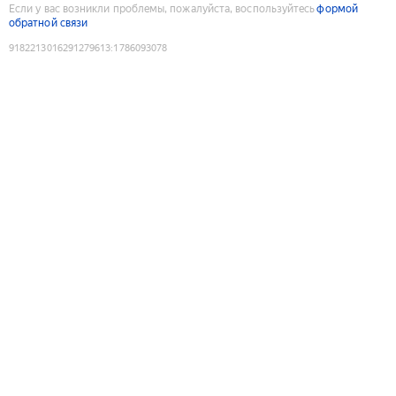
Если у вас возникли проблемы, пожалуйста, воспользуйтесь
формой
обратной связи
9182213016291279613
:
1786093078