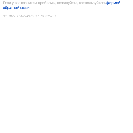
Если у вас возникли проблемы, пожалуйста, воспользуйтесь
формой
обратной связи
9197827885627497183
:
1786325757