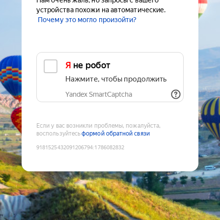
Нам очень жаль, но запросы с вашего
устройства похожи на автоматические.
Почему это могло произойти?
Я не робот
Нажмите, чтобы продолжить
Yandex SmartCaptcha
Если у вас возникли проблемы, пожалуйста,
воспользуйтесь
формой обратной связи
9181525432091206794
:
1786082832