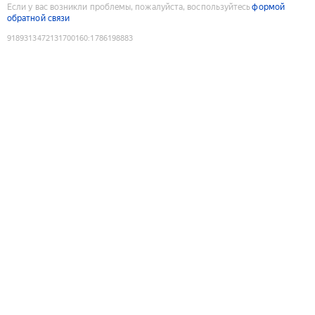
Если у вас возникли проблемы, пожалуйста, воспользуйтесь
формой
обратной связи
9189313472131700160
:
1786198883