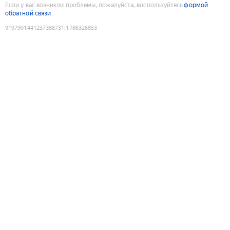
Если у вас возникли проблемы, пожалуйста, воспользуйтесь
формой
обратной связи
9197901441237388731
:
1786326853