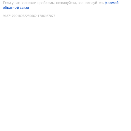
Если у вас возникли проблемы, пожалуйста, воспользуйтесь
формой
обратной связи
9187179018072259662
:
1786167077