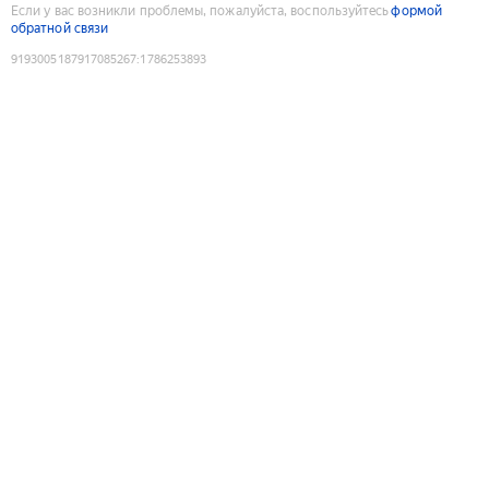
Если у вас возникли проблемы, пожалуйста, воспользуйтесь
формой
обратной связи
9193005187917085267
:
1786253893