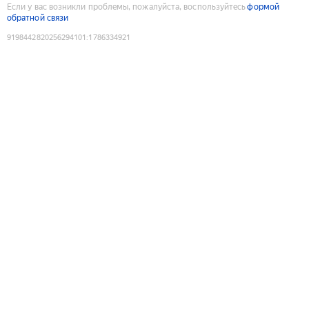
Если у вас возникли проблемы, пожалуйста, воспользуйтесь
формой
обратной связи
9198442820256294101
:
1786334921