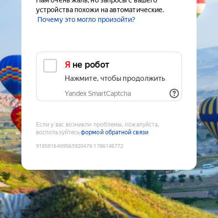
Нам очень жаль, но запросы с вашего
устройства похожи на автоматические.
Почему это могло произойти?
Я не робот
Нажмите, чтобы продолжить
Yandex SmartCaptcha
Если у вас возникли проблемы, пожалуйста,
воспользуйтесь
формой обратной связи
9185816409563920479
:
1786146772