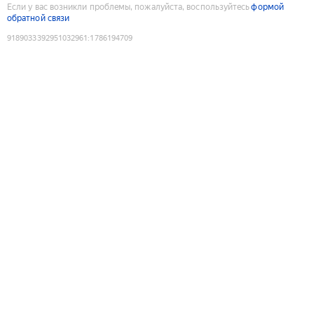
Если у вас возникли проблемы, пожалуйста, воспользуйтесь
формой
обратной связи
9189033392951032961
:
1786194709