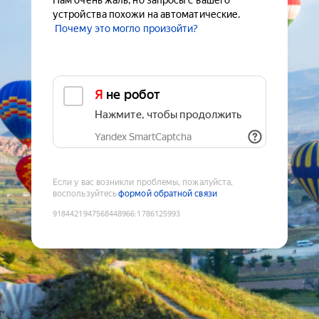
Нам очень жаль, но запросы с вашего
устройства похожи на автоматические.
Почему это могло произойти?
Я не робот
Нажмите, чтобы продолжить
Yandex SmartCaptcha
Если у вас возникли проблемы, пожалуйста,
воспользуйтесь
формой обратной связи
9184421947568448966
:
1786125993