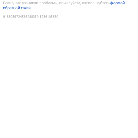
Если у вас возникли проблемы, пожалуйста, воспользуйтесь
формой
обратной связи
9183056724566488350
:
1786105650