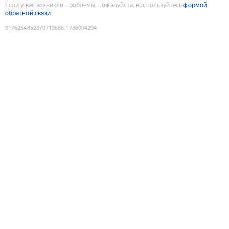
Если у вас возникли проблемы, пожалуйста, воспользуйтесь
формой
обратной связи
9176254852370719686
:
1786004294