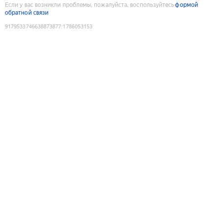
Если у вас возникли проблемы, пожалуйста, воспользуйтесь
формой
обратной связи
9179533746638873877
:
1786053153