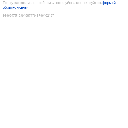
Если у вас возникли проблемы, пожалуйста, воспользуйтесь
формой
обратной связи
9186847546991887479
:
1786162137