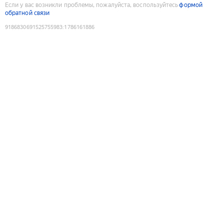
Если у вас возникли проблемы, пожалуйста, воспользуйтесь
формой
обратной связи
9186830691525755983
:
1786161886