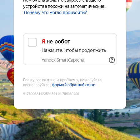
Нам очень жаль, но запросы с вашего
устройства похожи на автоматические.
Почему это могло произойти?
Я не робот
Нажмите, чтобы продолжить
Yandex SmartCaptcha
Если у вас возникли проблемы, пожалуйста,
воспользуйтесь
формой обратной связи
9178006814225915911
:
1786030400