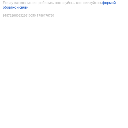
Если у вас возникли проблемы, пожалуйста, воспользуйтесь
формой
обратной связи
9187826808326610050
:
1786176730