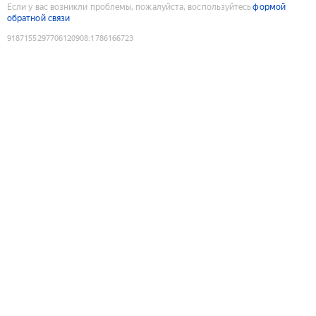
Если у вас возникли проблемы, пожалуйста, воспользуйтесь
формой
обратной связи
9187155297706120908
:
1786166723