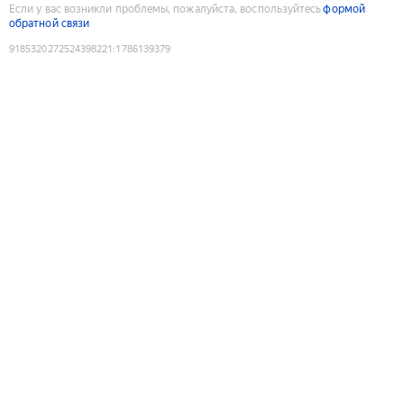
Если у вас возникли проблемы, пожалуйста, воспользуйтесь
формой
обратной связи
9185320272524398221
:
1786139379