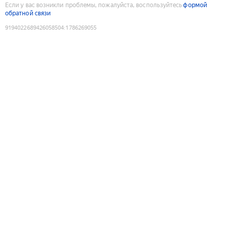
Если у вас возникли проблемы, пожалуйста, воспользуйтесь
формой
обратной связи
9194022689426058504
:
1786269055