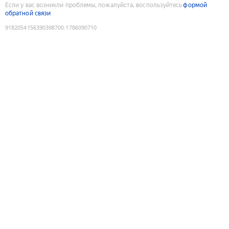
Если у вас возникли проблемы, пожалуйста, воспользуйтесь
формой
обратной связи
9182054156390398700
:
1786090710