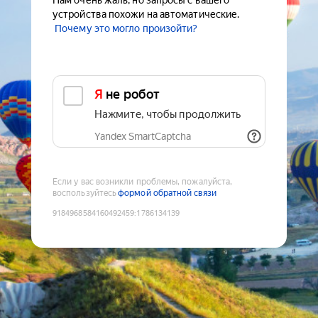
Нам очень жаль, но запросы с вашего
устройства похожи на автоматические.
Почему это могло произойти?
Я не робот
Нажмите, чтобы продолжить
Yandex SmartCaptcha
Если у вас возникли проблемы, пожалуйста,
воспользуйтесь
формой обратной связи
9184968584160492459
:
1786134139