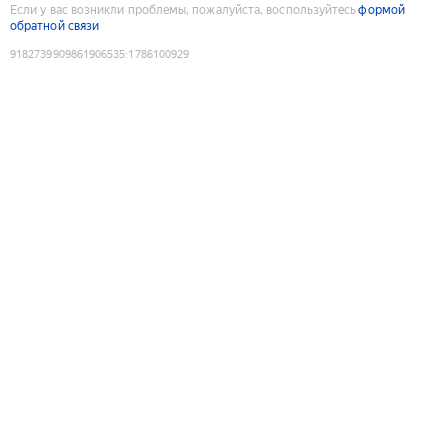
Если у вас возникли проблемы, пожалуйста, воспользуйтесь
формой
обратной связи
9182739909861906535
:
1786100929