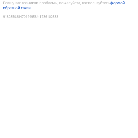
Если у вас возникли проблемы, пожалуйста, воспользуйтесь
формой
обратной связи
9182850884701449584
:
1786102583