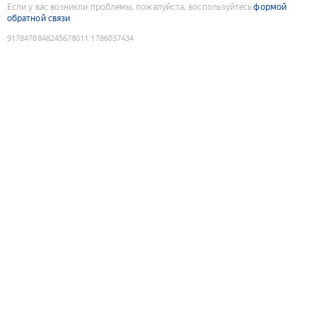
Если у вас возникли проблемы, пожалуйста, воспользуйтесь
формой
обратной связи
9178478848245678011
:
1786037434